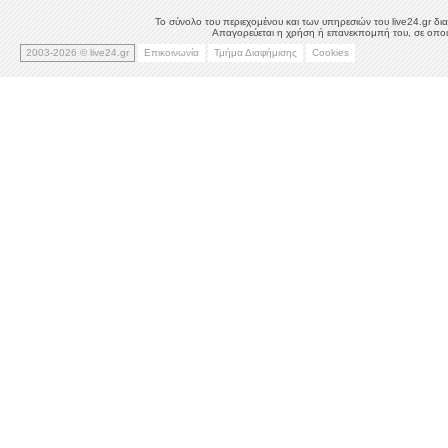
Το σύνολο του περιεχομένου και των υπηρεσιών του live24.gr δια
Απαγορεύεται η χρήση ή επανεκπομπή του, σε οποιο
2003-2026 © live24.gr
Επικοινωνία
Τμήμα Διαφήμισης
Cookies