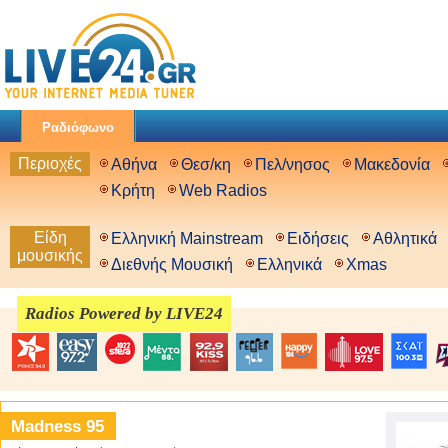
Ραδιόφωνο
Περιοχές
Αθήνα
Θεσ/κη
Πελ/νησος
Μακεδονία
Κρήτη
Web Radios
Είδη
Ελληνική Mainstream
Ειδήσεις
Αθλητικά
μουσικής
Διεθνής Μουσική
Ελληνικά
Xmas
Radios Powered by LIVE24
Madness 95