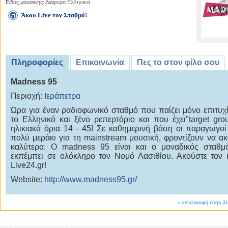
Είδος μουσικής:
Διάφορα Ελληνικά
Άκου Live τον Σταθμό!
Πληροφορίες
Επικοινωνία
Πες το στον φίλο σου
Madness 95
Περιοχή:
Ιεράπετρα
Ώρα για έναν ραδιοφωνικό σταθμό που παίζει μόνο επιτυχ
το Ελληνικό και ξένο ρεπερτόριο και που έχει"target gro
ηλικιακά όρια 14 - 45! Σε καθημερινή βάση οι παραγωγοί
πολύ μεράκι για τη mainstream μουσική, φροντίζουν να ακ
καλύτερα. Ο madness 95 είναι και ο μοναδικός σταθμ
εκπέμπει σε ολόκληρο τον Νομό Λασιθίου. Ακούστε τον 
Live24.gr!
Website:
http://www.madness95.gr/
«
επιστροφή στην λ