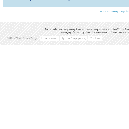
«
επιστροφή στην λ
Το σύνολο του περιεχομένου και των υπηρεσιών του live24.gr δια
Απαγορεύεται η χρήση ή επανεκπομπή του, σε οποιο
2003-2026 © live24.gr
Επικοινωνία
Τμήμα Διαφήμισης
Cookies