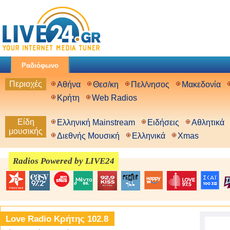
Ραδιόφωνο
Περιοχές
Αθήνα
Θεσ/κη
Πελ/νησος
Μακεδονία
Κρήτη
Web Radios
Είδη
Ελληνική Mainstream
Ειδήσεις
Αθλητικά
μουσικής
Διεθνής Μουσική
Ελληνικά
Xmas
Radios Powered by LIVE24
Love Radio Κρήτης 102.8