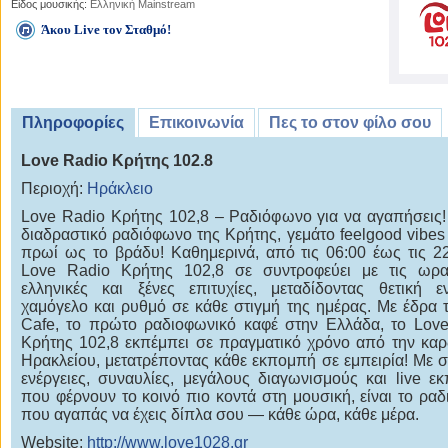
Είδος μουσικής:
Ελληνική Mainstream
Άκου Live τον Σταθμό!
Πληροφορίες
Επικοινωνία
Πες το στον φίλο σου
Love Radio Κρήτης 102.8
Περιοχή:
Ηράκλειο
Love Radio Κρήτης 102,8 – Ραδιόφωνο για να αγαπήσεις!
διαδραστικό ραδιόφωνο της Κρήτης, γεμάτο feelgood vibes
πρωί ως το βράδυ! Καθημερινά, από τις 06:00 έως τις 22
Love Radio Κρήτης 102,8 σε συντροφεύει με τις ωραι
ελληνικές και ξένες επιτυχίες, μεταδίδοντας θετική εν
χαμόγελο και ρυθμό σε κάθε στιγμή της ημέρας. Με έδρα 
Cafe, το πρώτο ραδιοφωνικό καφέ στην Ελλάδα, το Lov
Κρήτης 102,8 εκπέμπει σε πραγματικό χρόνο από την καρ
Ηρακλείου, μετατρέποντας κάθε εκπομπή σε εμπειρία! Με σ
ενέργειες, συναυλίες, μεγάλους διαγωνισμούς και live ε
που φέρνουν το κοινό πιο κοντά στη μουσική, είναι το ρα
που αγαπάς να έχεις δίπλα σου — κάθε ώρα, κάθε μέρα.
Website:
http://www.love1028.gr