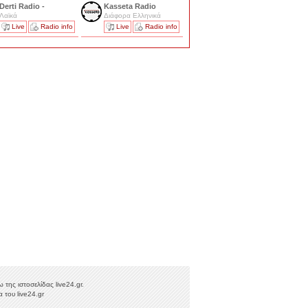
Derti Radio -
Kasseta Radio
Λαϊκά
Διάφορα Ελληνικά
Live
Radio info
Live
Radio info
της ιστοσελίδας live24.gr.
 του live24.gr