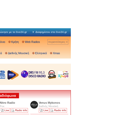
ώνησε με το live24.gr
Διαφημίσου στο live24.gr
Ιόνιο
Κρήτη
Web Radios
περισσότερες »
κά
Διεθνής Μουσική
Ελληνικά
Xmas
 Ραδιόφωνα
Nitro Radio
Venus Mykonos
Ροκ
Διεθνής Μουσική
Live
Radio info
Live
Radio info