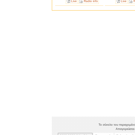
Live
Radio info
Live
R
Το σύνολο του περιεχομένο
Απαγορεύεται 