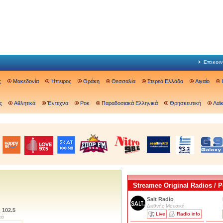
Επικοιν
ς
Μακεδονία
Ήπειρος
Θράκη
Θεσσαλία
Στερεά Ελλάδα
Αιγαίο
ς
Αθλητικά
Έντεχνα
Ροκ
Παραδοσιακά Ελληνικά
Θρησκευτική
Λαϊ
Streamee Original Radios /
Salt Radio
Διεθνής Μουσική
 102.5
Live
Radio info
κά