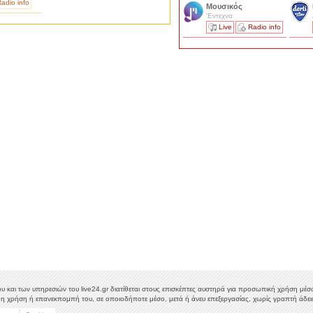
adio info
Μουσικός
'Εντεχνα
Live
Radio info
υ και των υπηρεσιών του live24.gr διατίθεται στους επισκέπτες αυστηρά για προσωπική χρήση μέσω 
η χρήση ή επανεκπομπή του, σε οποιοδήποτε μέσο, μετά ή άνευ επεξεργασίας, χωρίς γραπτή άδεια