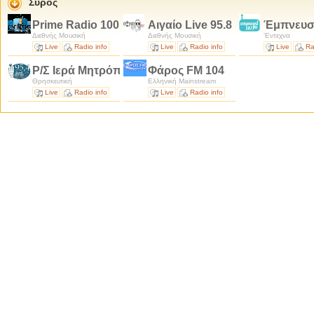
Σύρος
Prime Radio 100.3
Αιγαίο Live 95.8
Έμπνευσ
Διεθνής Μουσική
Διεθνής Μουσική
'Εντεχνα
Live
Radio info
Live
Radio info
Live
Ra
Ρ/Σ Ιερά Μητρόπολις Σύρου 95.4
Φάρος FM 104
Θρησκευτική
Ελληνική Mainstream
Live
Radio info
Live
Radio info