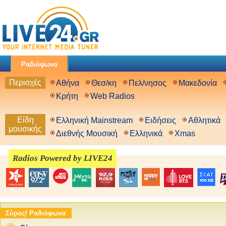
Ραδιόφωνο
Περιοχές
Αθήνα
Θεσ/κη
Πελ/νησος
Μακεδονία
Κρήτη
Web Radios
Είδη
Ελληνική Mainstream
Ειδήσεις
Αθλητικά
μουσικής
Διεθνής Μουσική
Ελληνικά
Xmas
Radios Powered by LIVE24
Σύρος/ Ραδιόφωνα