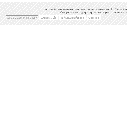
Το σύνολο του περιεχομένου και των υπηρεσιών του live24.gr δια
Απαγορεύεται η χρήση ή επανεκπομπή του, σε οποιο
2003-2026 © live24.gr
Επικοινωνία
Τμήμα Διαφήμισης
Cookies