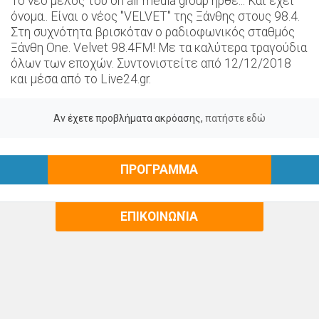
Το νέο μέλος του on air media group ήρθε... Και έχει
όνομα.. Είναι ο νέος "VELVET" της Ξάνθης στους 98.4.
Στη συχνότητα βρισκόταν ο ραδιοφωνικός σταθμός
Ξάνθη Οne. Velvet 98.4FM! Με τα καλύτερα τραγούδια
όλων των εποχών. Συντονιστείτε από 12/12/2018
και μέσα από το Live24.gr.
Αν έχετε προβλήματα ακρόασης,
πατήστε εδώ
ΠΡΟΓΡΑΜΜΑ
ΕΠΙΚΟΙΝΩΝΊΑ