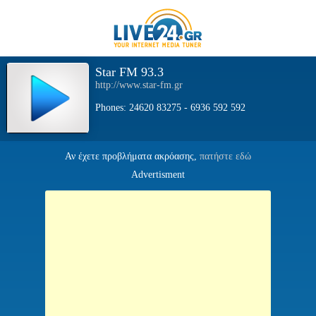
Star FM 93.3
http://www.star-fm.gr
Phones: 24620 83275 - 6936 592 592
Αν έχετε προβλήματα ακρόασης,
πατήστε εδώ
Advertisment