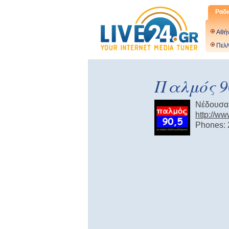
Ραδι
Αθή
Πελ/
Παλμός 9
Νέδουσα
http://w
Phones: