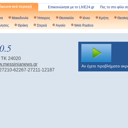
όφωνα ανά περιοχή
Επικοινώνησε με το LIVE24.gr
Πες το στο φίλο σ
να
Μακεδονία
Ήπειρος
Θεσσαλία
Ιόνιο
Κρήτη
Θεσ/κη
νησος
Θράκη
Στερεά
Αιγαίο
Web Radios
0.5
 ΤΚ 24020
ww.messinianews.gr
Αν έχετε προβλήματα ακ
 27210-62267-27211-12187