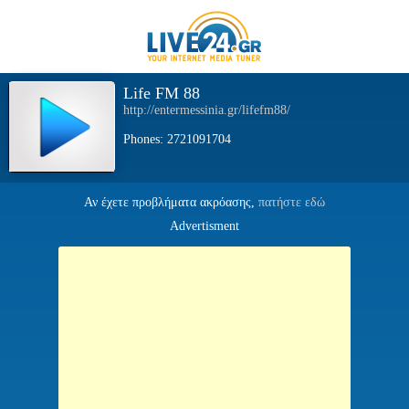
Life FM 88
http://entermessinia.gr/lifefm88/
Phones: 2721091704
Αν έχετε προβλήματα ακρόασης,
πατήστε εδώ
Advertisment