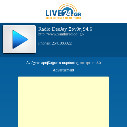
Radio DeeJay Ξάνθη 94.6
http://www.xanthiradiodj.gr/
Phones: 2541083922
Αν έχετε προβλήματα ακρόασης,
πατήστε εδώ
Advertisment