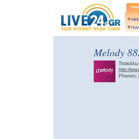
Ραδι
Αθή
Πελ/
Melody 88
Τσακάλω
http://w
Phones: