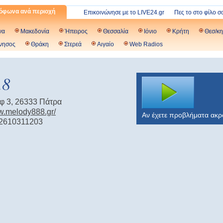
όφωνα ανά περιοχή
Επικοινώνησε με το LIVE24.gr
Πες το στο φίλο σ
να
Μακεδονία
Ήπειρος
Θεσσαλία
Ιόνιο
Κρήτη
Θεσ/κη
νησος
Θράκη
Στερεά
Αιγαίο
Web Radios
.8
φ 3, 26333 Πάτρα
ww.melody888.gr/
Αν έχετε προβλήματα ακ
 2610311203