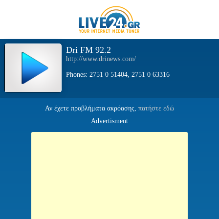
Dri FM 92.2
http://www.drinews.com/
Phones: 2751 0 51404, 2751 0 63316
Αν έχετε προβλήματα ακρόασης,
πατήστε εδώ
Advertisment