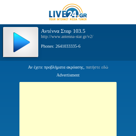
Αντέννα Σταρ 103.5
http://www.antenna-star.gr/v2/
Phones: 2641033335-6
Αν έχετε προβλήματα ακρόασης,
πατήστε εδώ
Advertisment