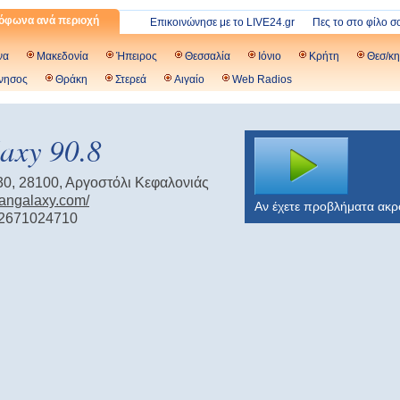
όφωνα ανά περιοχή
Επικοινώνησε με το LIVE24.gr
Πες το στο φίλο σ
να
Μακεδονία
Ήπειρος
Θεσσαλία
Ιόνιο
Κρήτη
Θεσ/κη
νησος
Θράκη
Στερεά
Αιγαίο
Web Radios
axy 90.8
0, 28100, Αργοστόλι Κεφαλονιάς
niangalaxy.com/
Αν έχετε προβλήματα ακ
 2671024710