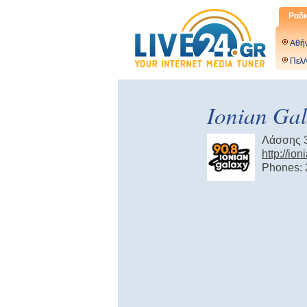
Ραδι
Αθή
Πελ/
Ionian Gal
Λάσσης 3
http://io
Phones: