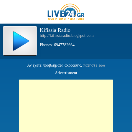
Kifissia Radio
http://kifissiaradio.blogspot.com
Phones: 6947782664
Αν έχετε προβλήματα ακρόασης,
πατήστε εδώ
Advertisment