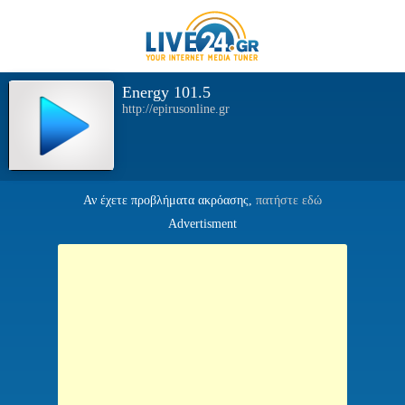
Energy 101.5
http://epirusonline.gr
Αν έχετε προβλήματα ακρόασης,
πατήστε εδώ
Advertisment