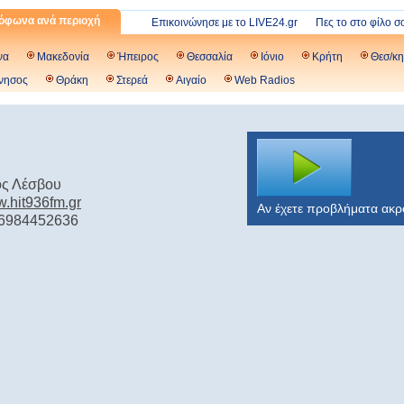
όφωνα ανά περιοχή
Επικοινώνησε με το LIVE24.gr
Πες το στο φίλο σ
να
Μακεδονία
Ήπειρος
Θεσσαλία
Ιόνιο
Κρήτη
Θεσ/κη
νησος
Θράκη
Στερεά
Αιγαίο
Web Radios
ος Λέσβου
w.hit936fm.gr
Αν έχετε προβλήματα ακ
 6984452636