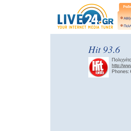
Ραδι
Αθή
Πελ/
Hit 93.6
Πολιχνίτ
http://ww
Phones: