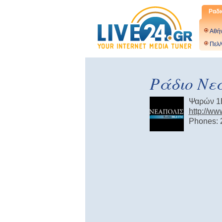
Ραδι
Αθή
Πελ/
Ράδιο Νεά
Ψαρών 1Β
http://ww
Phones: 