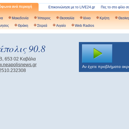
όφωνα ανά περιοχή
Επικοινώνησε με το LIVE24.gr
Πες το στο φίλο σ
να
Μακεδονία
Ήπειρος
Θεσσαλία
Ιόνιο
Κρήτη
Θεσ/κη
νησος
Θράκη
Στερεά
Αιγαίο
Web Radios
πολις 90.8
, 653 02 Καβάλα
w.neapolisnews.gr
Αν έχετε προβλήματα ακ
2510.232308