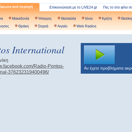
όφωνα ανά περιοχή
Επικοινώνησε με το LIVE24.gr
Πες το στο φίλο σ
να
Μακεδονία
Ήπειρος
Θεσσαλία
Ιόνιο
Κρήτη
Θεσ/κη
νησος
Θράκη
Στερεά
Αιγαίο
Web Radios
os International
νίκη
ww.facebook.com/Radio-Pontos-
Αν έχετε προβλήματα ακ
ional-376232319400496/
-