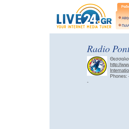
Ραδι
Αθή
Πελ/
Radio Pont
Θεσσαλο
http://w
Internat
Phones: 
-