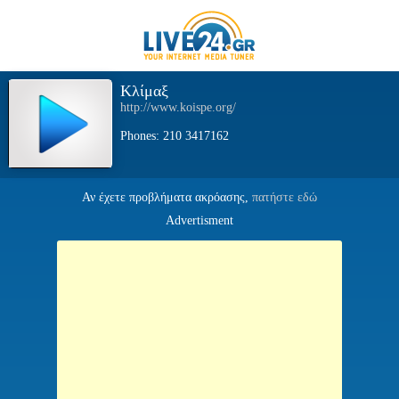
Kλίμαξ
http://www.koispe.org/
Phones: 210 3417162
Αν έχετε προβλήματα ακρόασης,
πατήστε εδώ
Advertisment