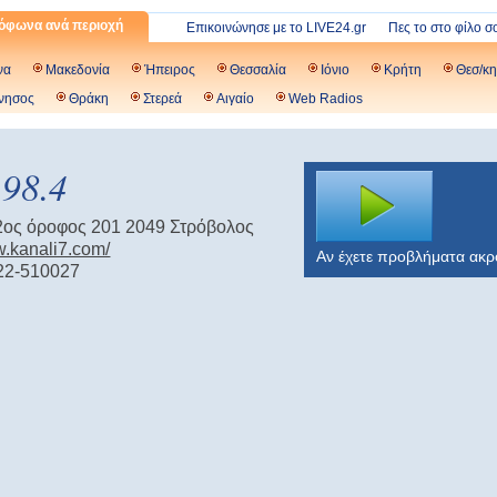
όφωνα ανά περιοχή
Επικοινώνησε με το LIVE24.gr
Πες το στο φίλο σ
να
Μακεδονία
Ήπειρος
Θεσσαλία
Ιόνιο
Κρήτη
Θεσ/κη
νησος
Θράκη
Στερεά
Αιγαίο
Web Radios
98.4
 2ος όροφος 201 2049 Στρόβολος
w.kanali7.com/
Αν έχετε προβλήματα ακ
22-510027