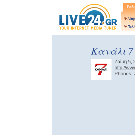
Ραδι
Αθή
Πελ/
Κανάλι 7 
Ζαΐμη 5,
http://ww
Phones: 