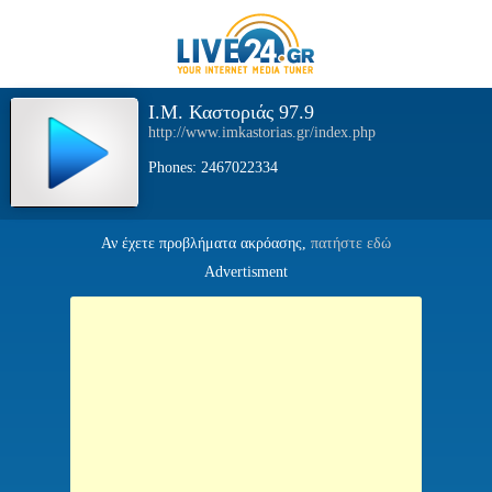
I.M. Καστοριάς 97.9
http://www.imkastorias.gr/index.php
Phones: 2467022334
Αν έχετε προβλήματα ακρόασης,
πατήστε εδώ
Advertisment