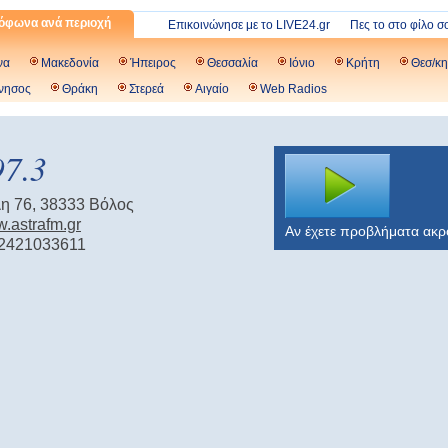
όφωνα ανά περιοχή
Επικοινώνησε με το LIVE24.gr
Πες το στο φίλο σ
να
Μακεδονία
Ήπειρος
Θεσσαλία
Ιόνιο
Κρήτη
Θεσ/κη
νησος
Θράκη
Στερεά
Αιγαίο
Web Radios
97.3
λη 76, 38333 Βόλος
w.astrafm.gr
Αν έχετε προβλήματα ακ
 2421033611