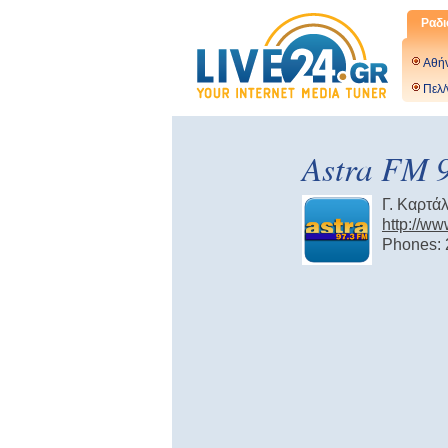
Ραδι
Αθή
Πελ/
Astra FM 
Γ. Καρτά
http://ww
Phones: