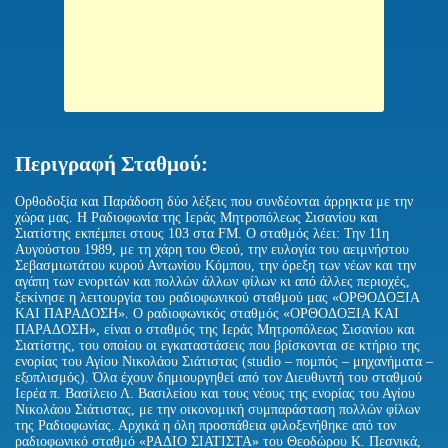
Περιγραφή Σταθμού:
Ορθοδοξία και Παράδοση δύο λέξεις που συνδέονται άρρηκτα με την
χώρα μας. Η Ραδιοφωνία της Ιεράς Μητροπόλεως Σισανίου και
Σιατίστης εκπέμπει στους 103 στα FM. Ο σταθμός λέει: Την 11η
Αυγούστου 1989, με τη χάρη του Θεού, την ευλογία του αειμνήστου
Σεβασμιωτάτου κυρού Αντωνίου Κόμπου, την όρεξη των νέων και την
αγάπη των ενοριτών και πολλών άλλων φίλων κι από άλλες περιοχές,
ξεκίνησε η λειτουργία του ραδιοφωνικού σταθμού μας «ΟΡΘΟΔΟΞΙΑ
ΚΑΙ ΠΑΡΑΔΟΣΗ». Ο ραδιοφωνικός σταθμός «ΟΡΘΟΔΟΞΙΑ ΚΑΙ
ΠΑΡΑΔΟΣΗ», είναι ο σταθμός της Ιεράς Μητροπόλεως Σισανίου και
Σιατίστης, του οποίου οι εγκαταστάσεις που βρίσκονται σε κτήριο της
ενορίας του Αγίου Νικολάου Σιάτιστας (studio – πομπός – μηχανήματα –
εξοπλισμός). Όλα έχουν δημιουργηθεί από τον Διευθυντή του σταθμού
Ιερέα π. Βασίλειο Λ. Βασιλείου και τους νέους της ενορίας του Αγίου
Νικολάου Σιάτιστας, με την οικονομική συμπαράσταση πολλών φίλων
της Ραδιοφωνίας. Αρχικά η όλη προσπάθεια φιλοξενήθηκε από τον
ραδιοφωνικό σταθμό «ΡΑΔΙΟ ΣΙΑΤΙΣΤΑ» του Θεοδώρου Κ. Πεσνικά,