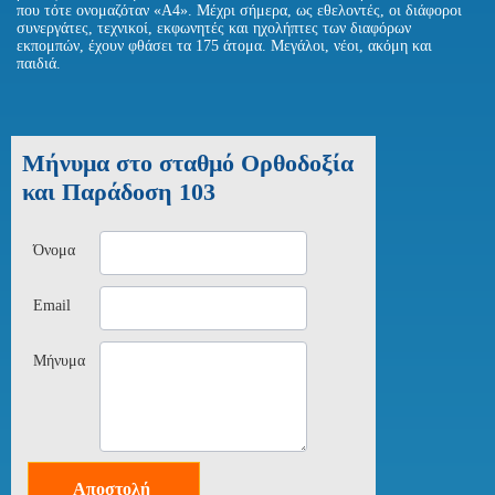
που τότε ονομαζόταν «Α4». Μέχρι σήμερα, ως εθελοντές, οι διάφοροι
συνεργάτες, τεχνικοί, εκφωνητές και ηχολήπτες των διαφόρων
εκπομπών, έχουν φθάσει τα 175 άτομα. Μεγάλοι, νέοι, ακόμη και
παιδιά.
Μήνυμα στο σταθμό Ορθοδοξία
και Παράδοση 103
Όνομα
Email
Μήνυμα
Αποστολή