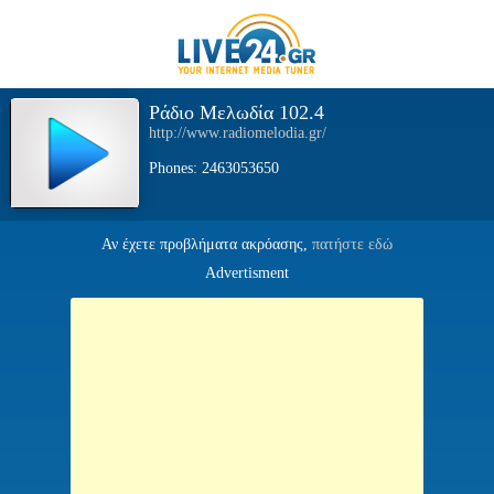
Ράδιο Μελωδία 102.4
http://www.radiomelodia.gr/
Phones: 2463053650
Αν έχετε προβλήματα ακρόασης,
πατήστε εδώ
Advertisment