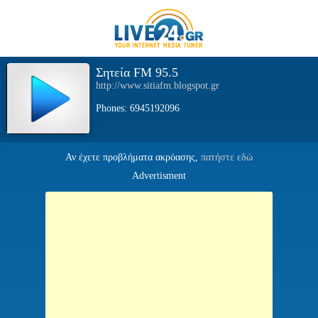
Σητεία FM 95.5
http://www.sitiafm.blogspot.gr
Phones: 6945192096
Αν έχετε προβλήματα ακρόασης,
πατήστε εδώ
Advertisment