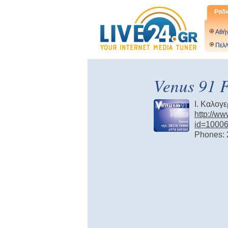
Ραδι
Αθή
Πελ/
Venus 91 
Ι. Καλογ
http://ww
id=1000
Phones: 