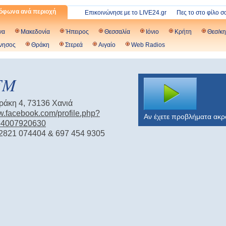
όφωνα ανά περιοχή
Επικοινώνησε με το LIVE24.gr
Πες το στο φίλο σ
να
Μακεδονία
Ήπειρος
Θεσσαλία
Ιόνιο
Κρήτη
Θεσ/κη
νησος
Θράκη
Στερεά
Αιγαίο
Web Radios
FM
εράκη 4, 73136 Χανιά
w.facebook.com/profile.php?
Αν έχετε προβλήματα ακ
64007920630
2821 074404 & 697 454 9305