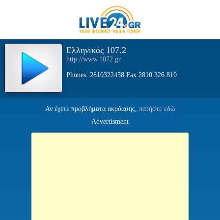
Ελληνικός 107.2
http://www.1072.gr
Phones: 2810322458 Fax 2810 326 810
Αν έχετε προβλήματα ακρόασης,
πατήστε εδώ
Advertisment