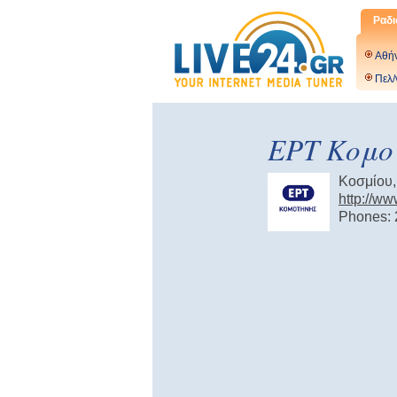
Ραδι
Αθή
Πελ/
ΕΡΤ Κομοτ
Κοσμίου,
http://ww
Phones: 