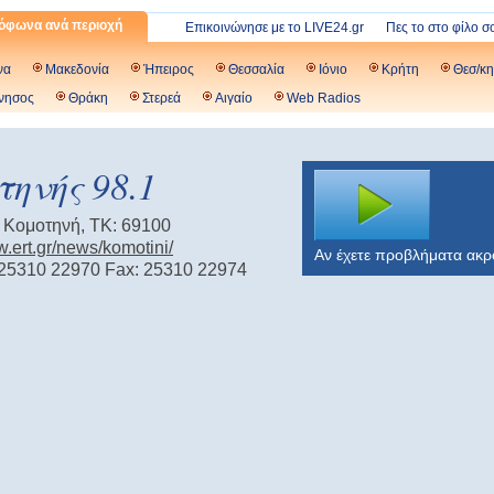
όφωνα ανά περιοχή
Επικοινώνησε με το LIVE24.gr
Πες το στο φίλο σ
να
Μακεδονία
Ήπειρος
Θεσσαλία
Ιόνιο
Κρήτη
Θεσ/κη
νησος
Θράκη
Στερεά
Αιγαίο
Web Radios
ηνής 98.1
 Κομοτηνή, TK: 69100
w.ert.gr/news/komotini/
Αν έχετε προβλήματα ακ
25310 22970 Fax: 25310 22974