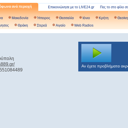
όφωνα ανά περιοχή
Επικοινώνησε με το LIVE24.gr
Πες το στο φίλο σ
να
Μακεδονία
Ήπειρος
Θεσσαλία
Ιόνιο
Κρήτη
Θεσ/κη
νησος
Θράκη
Στερεά
Αιγαίο
Web Radios
ούπολη
s889.gr/
Αν έχετε προβλήματα ακ
2551084489