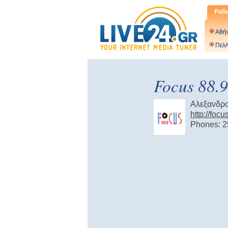
Ραδι
Αθή
Πελ/
Focus 88.9
Αλεξανδρ
http://focu
Phones: 