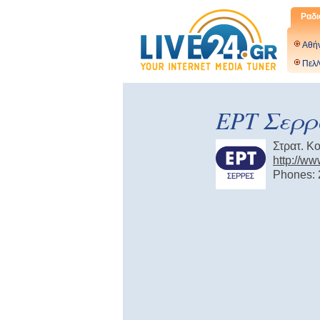
Ραδι
Αθή
Πελ/
ΕΡΤ Σερρ
Στρατ. Κ
http://ww
Phones: 