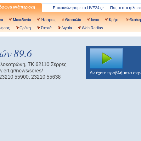
όφωνα ανά περιοχή
Επικοινώνησε με το LIVE24.gr
Πες το στο φίλο σ
να
Μακεδονία
Ήπειρος
Θεσσαλία
Ιόνιο
Κρήτη
Θεσ/κη
νησος
Θράκη
Στερεά
Αιγαίο
Web Radios
ών 89.6
ολοκοτρώνη, ΤΚ 62110 Σέρρες
w.ert.gr/news/seres/
Αν έχετε προβλήματα ακ
23210 55900, 23210 55638