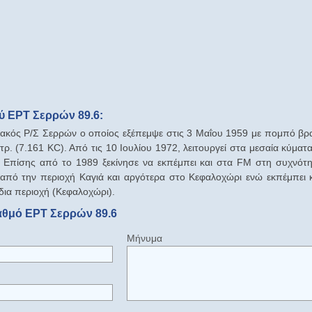
ύ ΕΡΤ Σερρών 89.6:
ρειακός Ρ/Σ Σερρών ο οποίος εξέπεμψε στις 3 Μαΐου 1959 με πομπό β
τρ. (7.161 KC). Από τις 10 Ιουλίου 1972, λειτουργεί στα μεσαία κύμα
 Επίσης από το 1989 ξεκίνησε να εκπέμπει και στα FM στη συχνότ
πό την περιοχή Καγιά και αργότερα στο Κεφαλοχώρι ενώ εκπέμπει 
ια περιοχή (Κεφαλοχώρι).
αθμό ΕΡΤ Σερρών 89.6
Μήνυμα