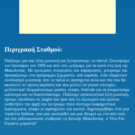
Περιγραφή Σταθμού:
Παίζουμε για σας ξένη μουσική και ξεσηκώνουμε τα πάντα! Ξεκινήσαμε
τον Ιανουάριο του 1999 και από τότε μπήκαμε για τα καλά στη ζωή της
Μακεδονίας. Με έμπειρους συνεργάτες και παραγωγούς, μπορούμε και
προσφέρουμε ένα πρόγραμμα ξεχωριστό, από καρδιάς, έναν εξαιρετικό
συνδυασμό μουσικής από τα παλιά κι αγαπημένα αλλά και νέα που θα
ακούσετε σε πρώτη ακρόαση και που μέλλει να γίνουν επιτυχίες
μελλοντικά! Διοργανώνουμε parties, events, festivals για να γνωριστούμε
καλύτερα και να διασκεδάσουμε. Παίζουμε αποκλειστικά ξένη μουσική,
έχουμε επενδύσει σε jingles kai spot από το εξωτερικό και έχοντας
υιοθετήσει την αρχή του τα έχουμε πολύ σύντομα διαφημιστικά
διαλείμματα, γίναμε οι αγαπημένοι του κοινού. Δημιουργήθηκε έτσι μια
τεράστια fanbase, που μας ακολουθεί και μας θεωρεί ως ένα από τους
πιο hot ραδιοφωνικούς σταθμούς τη Δυτικής Μακεδονίας, ο Viva Fm.
Είμαστε μπροστά!