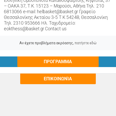
Ελληνική Ομοσπονδία Καλαθοσφαίρισης Κηφισίας 37
– ΟΑΚΑ 37, Τ.Κ. 15123 – Μαρούσι, Αθήνα Τηλ.: 210
6813066 e-mail: helbasket@basket.gr Γραφείο
Θεσσαλονίκης Ακταίου 3-5 Τ.Κ 54248, Θεσσαλονίκη
Τηλ: 2310 953666 Ηλ. Ταχυδρομείο:
eokthess@basket.gr Contact us
Αν έχετε προβλήματα ακρόασης,
πατήστε εδώ
ΠΡΟΓΡΑΜΜΑ
ΕΠΙΚΟΙΝΩΝΊΑ