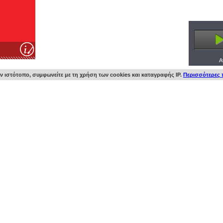
Α
 ιστότοπο, συμφωνείτε με τη χρήση των cookies και καταγραφής IP.
Περισσότερες 
logy…. New
ήθηκε πολύ…
ια. Τώρα
ο…. έτοιμο
antis …
rockαρουμε”
κή που δεν
ιαδρομή
ς. Indie
ης