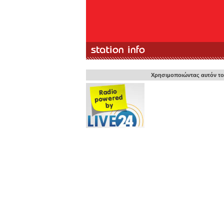
Atlantis FM .
Αγ. Κωνσταντίνου 11, Πειραιάς
Χρησιμοποιώντας αυτόν τον
http://www.atlantisfm.gr/
Phones: 2104112400 - 2104254115
New program, New music, New producers, New ideo
Atlantis Ένα ραδιόφωνο με 27 χρόνια ιστορίας. Αγαπ
Το ακούσαμε όλοι στα εφηβικά μας -και όχι μόνο- χρόν
Επέστρεψε … ανανεωμένο, διαφορετικό , ολοκαίνουρι
να σας κάνει να… κολλήσετε μαζί του. O 27χρονος Atl
μεγάλωσε και έγινε σαν εσάς…ένα με εσάς. Τώρα …”
αλλιώς. Με την μουσική της εποχής μας. Με την μουσι
θα ακούσεις αλλού. Ακολουθήστε μας σε μία μουσική δ
«ντυμένη» με rock στοιχεία σε soul και Jazz αποχρώσει
«outfit» με rock and roll λεπτομέρειες. Το soundtrack τ
καθημερινότητά σας άλλαξε.