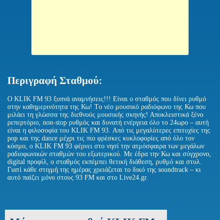
Περιγραφή Σταθμού:
Ο KLIK FM 93 ξυπνά αναμνήσεις!!! Είναι ο σταθμός που δίνει ρυθμό
στην καθημερινότητα της Κω! Tο νέο μουσικό ραδιόφωνο της Κω που
μιλάει τη γλώσσα της διεθνούς μουσικής σκηνής! Αποκλειστικά ξένο
ρεπερτόριο, non-stop ρυθμός και δυνατή ενέργεια όλο το 24ωρο – αυτή
είναι η φιλοσοφία του KLIK FM 93. Από τις μεγαλύτερες επιτυχίες της
pop και της dance μέχρι τις πιο φρέσκες κυκλοφορίες από όλο τον
κόσμο, ο KLIK FM 93 φέρνει στο νησί την ατμόσφαιρα των μεγάλων
ραδιοφωνικών σταθμών του εξωτερικού. Με έδρα την Κω και σύγχρονο,
digital προφίλ, ο σταθμός εκπέμπει θετική διάθεση, ρυθμό και στυλ.
Γιατί κάθε στιγμή της ημέρας χρειάζεται το δικό της soundtrack – κι
αυτό παίζει μόνο στους 93 FM και στο Live24.gr.