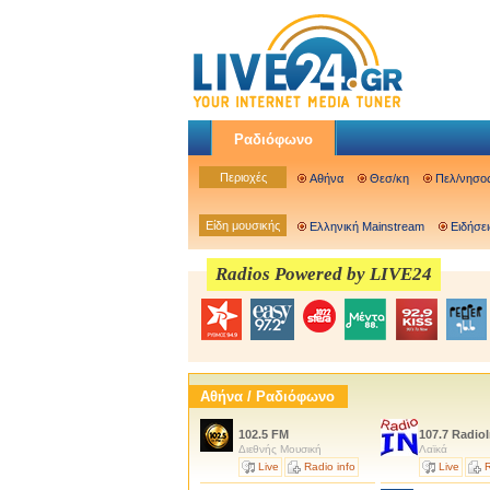
Ραδιόφωνο
Περιοχές
Αθήνα
Θεσ/κη
Πελ/νησο
Είδη μουσικής
Ελληνική Mainstream
Ειδήσει
Radios Powered by LIVE24
Αθήνα / Ραδιόφωνο
102.5 FM
107.7 RadioI
Διεθνής Μουσική
Λαϊκά
Live
Radio info
Live
R