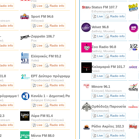
Ροκ
adio info
Live
Radio info
Status FM 107.7
Ειδησεογραφικά
Sport FM 94.6
Live
Radio info
nstream
Αθλητικά
adio info
Live
Radio info
Velvet 96.8
Διεθνής Μουσική
-
Zeppelin 106.7
Live
Radio info
ική
Ροκ
adio info
Live
Radio info
Zoo Radio 90.8
Διεθνής Μουσική
Ελληνικός FM 93.2
Live
Radio info
Λαϊκά
adio info
Live
Radio info
Καλαμαριά FM 101.7
Λαϊκά
01.8
ΕΡΤ Δεύτερο πρόγραμμα 103.7
Live
Radio info
ική
Παραδοσιακά Ελληνικά
adio info
Live
Radio info
Μinore 96.1
Ελληνική Mainstream
πρόγραμμα 90.9
Κανάλι 1 – Δημοτική Ραδιοφωνία Πειραιά 90.4
Live
Radio info
ική
Διάφορα Ελληνικά
adio info
Live
Radio info
Ορθόδοξη Παρουσία 106.8
Θρησκευτική
2.3
Λύρα FM 91.4
Live
Radio info
nstream
Παραδοσιακά Ελληνικά
adio info
Live
Radio info
Ράδιο Ακρίτες 102.3
Παραδοσιακά Ελληνικά
2
Μέντα FM 88.0
Live
Radio info