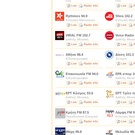
Ροκ
Ροκ
Live
Radio info
Live
R
Rythmos 94.9
Sfera 102.2
Ελληνική Mainstream
Ελληνική Mai
Live
Radio info
Live
R
VIRAL FM 102.7
Voice Radio 
Διεθνής Μουσική
Διεθνής Μουσ
Live
Radio info
Live
R
Αθήνα 98.4
Δίεση 101.3
Ειδησεογραφικά
'Εντεχνα
Live
Radio info
Live
R
Επικοινωνία FM 94.0
ΕΡΑ σπορ 1
Ειδησεογραφικά
Διεθνής Μουσ
Live
Radio info
Live
R
ΕΡΤ Κόσμος 93.6
ΕΡΤ Τρίτο 
Διεθνής Μουσική
Διεθνής Μουσ
Live
Radio info
Live
R
Κρήτη FM 87.5
Λάμψη FM 9
Παραδοσιακά Ελληνικά
Ελληνική Mai
Live
Radio info
Live
R
Μάχη 99.8
Μελωδία 99.