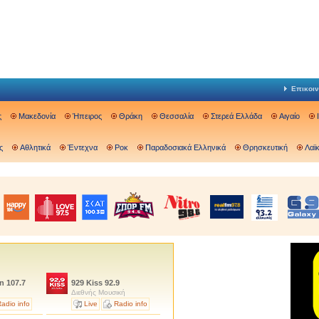
Επικοιν
ς
Μακεδονία
Ήπειρος
Θράκη
Θεσσαλία
Στερεά Ελλάδα
Αιγαίο
ς
Αθλητικά
Έντεχνα
Ροκ
Παραδοσιακά Ελληνικά
Θρησκευτική
Λαϊ
n 107.7
929 Kiss 92.9
Διεθνής Μουσική
adio info
Live
Radio info