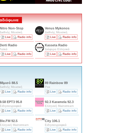
 Ραδιόφωνα
Nitro Non-Stop
Venus Mykonos
Διεθνής Μουσική
Διεθνής Μουσική
Live
Radio info
Live
Radio info
Derti Radio
Kasseta Radio
Λαϊκά
Διάφορα Ελληνικά
Live
Radio info
Live
Radio info
88μισό 88.5
89 Rainbow 89
Διεθνής Μουσική
Ροκ
Live
Radio info
Live
Radio info
on
9.58 ΕΡΤ3 95.8
92.3 Karamela 92.3
Ειδησεογραφικά
Ελληνική Mainstream
Live
Radio info
Live
Radio info
Ble.FM 92.5
City 106.1
Ελληνική Mainstream
Ειδησεογραφικά
Live
Radio info
Live
Radio info