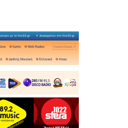
ώνησε με το live24.gr
Διαφημίσου στο live24.gr
Ιόνιο
Κρήτη
Web Radios
περισσότερες »
κά
Διεθνής Μουσική
Ελληνικά
Xmas