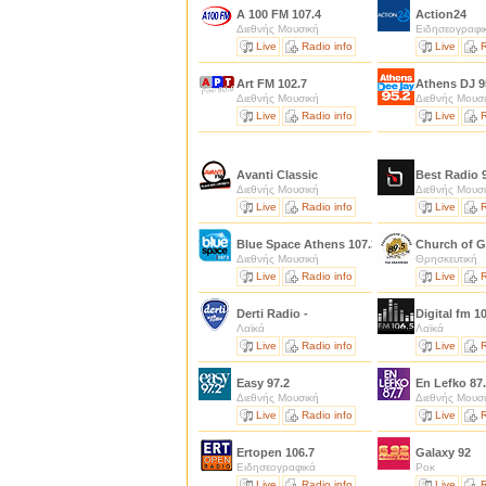
A 100 FM 107.4
Action24
Διεθνής Μουσική
Ειδησεογραφι
Live
Radio info
Live
R
Art FM 102.7
Athens DJ 9
Διεθνής Μουσική
Διεθνής Μουσ
Live
Radio info
Live
R
Avanti Classic
Best Radio 
Διεθνής Μουσική
Διεθνής Μουσ
Live
Radio info
Live
R
Blue Space Athens 107.3
Church of G
Διεθνής Μουσική
Θρησκευτική
Live
Radio info
Live
R
Derti Radio -
Digital fm 1
Λαϊκά
Λαϊκά
Live
Radio info
Live
R
Easy 97.2
En Lefko 87
Διεθνής Μουσική
Διεθνής Μουσ
Live
Radio info
Live
R
Ertopen 106.7
Galaxy 92
Ειδησεογραφικά
Ροκ
Live
Radio info
Live
R