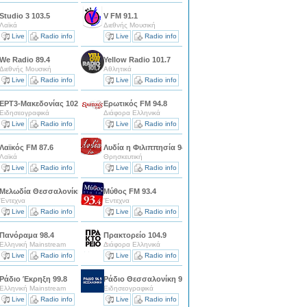
Studio 3 103.5
V FM 91.1
Λαϊκά
Διεθνής Μουσική
Live
Radio info
Live
Radio info
We Radio 89.4
Yellow Radio 101.7
Διεθνής Μουσική
Αθλητικά
Live
Radio info
Live
Radio info
ΕΡΤ3-Μακεδονίας 102
Ερωτικός FM 94.8
Ειδησεογραφικά
Διάφορα Ελληνικά
Live
Radio info
Live
Radio info
Λαϊκός FM 87.6
Λυδία η Φιλιππησία 94.2
Λαϊκά
Θρησκευτική
Live
Radio info
Live
Radio info
Μελωδία Θεσσαλονίκης 98
Μύθος FM 93.4
'Εντεχνα
'Εντεχνα
Live
Radio info
Live
Radio info
Πανόραμα 98.4
Πρακτορείο 104.9
Ελληνική Mainstream
Διάφορα Ελληνικά
Live
Radio info
Live
Radio info
Ράδιο Έκρηξη 99.8
Ράδιο Θεσσαλονίκη 94.5
Ελληνική Mainstream
Ειδησεογραφικά
Live
Radio info
Live
Radio info