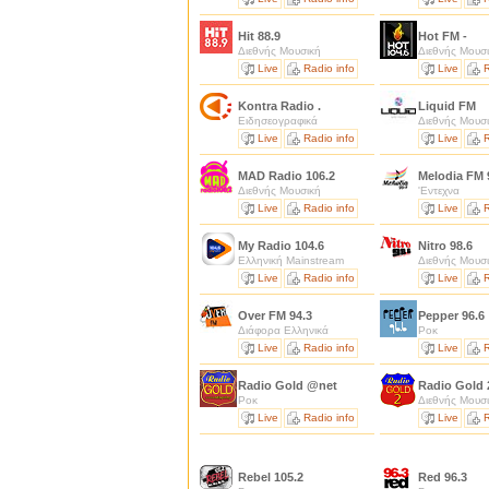
Hit 88.9
Hot FM -
Διεθνής Μουσική
Διεθνής Μουσ
Live
Radio info
Live
R
Kontra Radio .
Liquid FM
Ειδησεογραφικά
Διεθνής Μουσ
Live
Radio info
Live
R
MAD Radio 106.2
Melodia FM 
Διεθνής Μουσική
'Εντεχνα
Live
Radio info
Live
R
My Radio 104.6
Nitro 98.6
Ελληνική Mainstream
Διεθνής Μουσ
Live
Radio info
Live
R
Over FM 94.3
Pepper 96.6
Διάφορα Ελληνικά
Ροκ
Live
Radio info
Live
R
Radio Gold @net
Radio Gold
Ροκ
Διεθνής Μουσ
Live
Radio info
Live
R
Rebel 105.2
Red 96.3