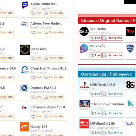
Alpha Radio 98.9
κά
Ειδησεογραφικά
adio info
Live
Radio info
Streamee Original Radios /
5.2
Athens Free Radio .
ική
Διεθνής Μουσική
Salt Radio
adio info
Live
Radio info
Διεθνής Μουσική
Live
Radio info
Μουσικός
92.6
Black Man -
'Εντεχνα
ική
Λαϊκά
Live
Radio info
adio info
Live
Radio info
reece 89.5
Church of Piraeus 91.2
Θρησκευτική
Θεσσαλονίκη / Ραδιόφωνο
adio info
Live
Radio info
1055 Rock 105.5
06.5
Dromos FM 89.8
Ροκ
Διάφορα Ελληνικά
Live
Radio info
adio info
Live
Radio info
89 Rainbow Christmas Editi
.7
ERTnews Radio 105.8
Christmas
ική
Ειδησεογραφικά
Live
Radio info
adio info
Live
Radio info
99FM/ράδιο1 99
Happy 104
Ελληνική Mainstream
Διεθνής Μουσική
Live
Radio info
adio info
Live
Radio info