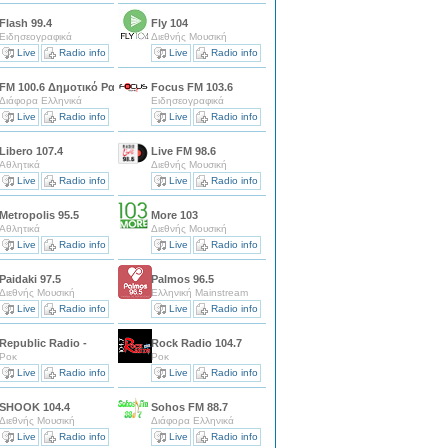
Flash 99.4
Fly 104
Ειδησεογραφικά
Διεθνής Μουσική
Live
Radio info
Live
Radio info
 Θεσσαλονίκης 100
FM 100.6 Δημοτικό Ραδιόφωνο Θεσσαλονίκης 100.6
Focus FM 103.6
Διάφορα Ελληνικά
Ειδησεογραφικά
Live
Radio info
Live
Radio info
Libero 107.4
Live FM 98.6
Αθλητικά
Διεθνής Μουσική
Live
Radio info
Live
Radio info
Metropolis 95.5
More 103
Αθλητικά
Διεθνής Μουσική
Live
Radio info
Live
Radio info
Paidaki 97.5
Palmos 96.5
Διεθνής Μουσική
Ελληνική Mainstream
Live
Radio info
Live
Radio info
Republic Radio -
Rock Radio 104.7
Ροκ
Ροκ
Live
Radio info
Live
Radio info
SHOOK 104.4
Sohos FM 88.7
Διεθνής Μουσική
Διάφορα Ελληνικά
Live
Radio info
Live
Radio info