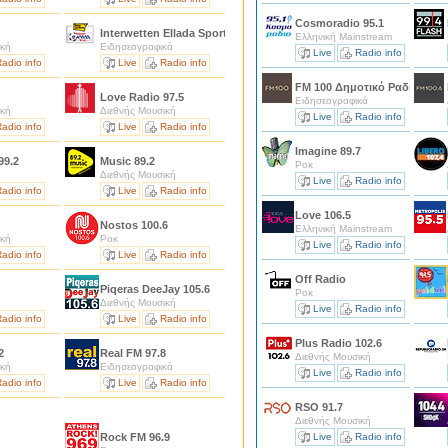
Cosmoradio 95.1
Interwetten Ellada Sports 94.3
Ελληνική Mainstream
ική
Ειδησεογραφικά
Live
Radio info
adio info
Live
Radio info
FM 100 Δημοτικό Ραδιόφωνο
Love Radio 97.5
Ειδησεογραφικά
ική
Διεθνής Μουσική
Live
Radio info
adio info
Live
Radio info
Imagine 89.7
99.2
Music 89.2
Ροκ
Διεθνής Μουσική
Live
Radio info
adio info
Live
Radio info
Love 106.5
Nostos 100.6
Ελληνική Mainstream
ική
Ροκ
Live
Radio info
adio info
Live
Radio info
Off Radio
Piqeras DeeJay 105.6
Ροκ
Διεθνής Μουσική
Live
Radio info
adio info
Live
Radio info
Plus Radio 102.6
 2
Real FM 97.8
Διεθνής Μουσική
ική
Ειδησεογραφικά
Live
Radio info
adio info
Live
Radio info
RSO 91.7
Διεθνής Μουσική
Rock FM 96.9
Live
Radio info