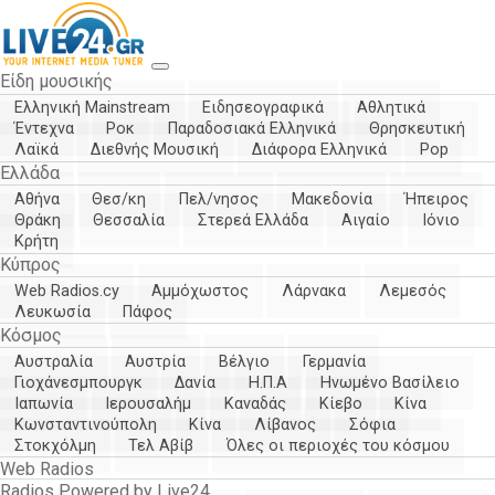
Είδη μουσικής
Ελληνική Mainstream
Ειδησεογραφικά
Αθλητικά
Έντεχνα
Ροκ
Παραδοσιακά Ελληνικά
Θρησκευτική
Λαϊκά
Διεθνής Μουσική
Διάφορα Ελληνικά
Pop
Ελλάδα
Αθήνα
Θεσ/κη
Πελ/νησος
Μακεδονία
Ήπειρος
Θράκη
Θεσσαλία
Στερεά Ελλάδα
Αιγαίο
Ιόνιο
Κρήτη
Κύπρος
Web Radios.cy
Αμμόχωστος
Λάρνακα
Λεμεσός
Λευκωσία
Πάφος
Κόσμος
Αυστραλία
Αυστρία
Βέλγιο
Γερμανία
Γιοχάνεσμπουργκ
Δανία
Η.Π.Α
Ηνωμένο Βασίλειο
Ιαπωνία
Ιερουσαλήμ
Καναδάς
Κίεβο
Κίνα
Κωνσταντινούπολη
Κίνα
Λίβανος
Σόφια
Στοκχόλμη
Τελ Αβίβ
Όλες οι περιοχές του κόσμου
Web Radios
Radios Powered by Live24