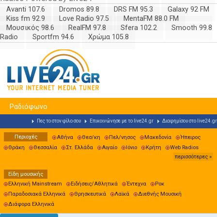
Avanti 107.6
Dromos 89.8
DRS FM 95.3
Galaxy 92 FM
Kiss fm 92.9
Love Radio 97.5
MentaFM 88.0 FM
Μουσικός 98.6
RealFM 97.8
Sfera 102.2
Smooth 99.8
Radio
Sportfm 94.6
Χρώμα 105.8
Ραδιόφωνο
Πες το στον φίλο σου
Επικοινώνησε με το live24.gr
Διαφημίσου στο live24.gr
Περιοχές
Αθήνα
Θεσ/κη
Πελ/νησος
Μακεδονία
Ήπειρος
Θράκη
Θεσσαλία
Στ. Ελλάδα
Αιγαίο
Ιόνιο
Κρήτη
Web Radios
περισσότερες »
Είδη μουσικής
Ελληνική Mainstream
Ειδήσεις/Αθλητικά
Έντεχνα
Ροκ
Παραδοσιακά Ελληνικά
Θρησκευτικά
Λαϊκά
Διεθνής Μουσική
Διάφορα Ελληνικά